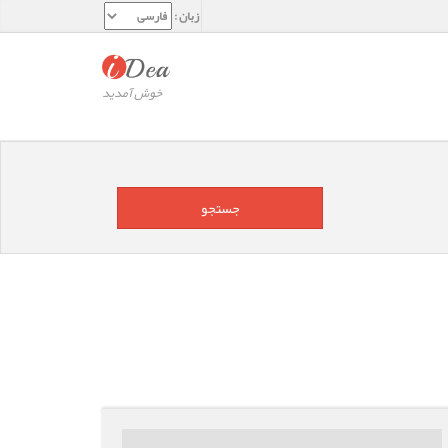
زبان :
خوش آمدید