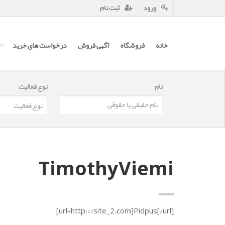
ورود
ثبت نام
خانه
فروشگاه
آگهی فروش
درخواست های خرید
نام
نوع فعالیت
TimothyViemi
[url=http://site_2.com]Pidpus[/url]