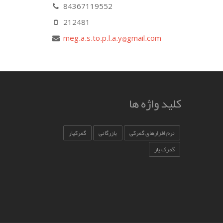
84367119552
212481
meg.a.s.to.p.l.a.y@gmail.com
کلید واژه ها
نرم افزارهای گمرکی
بازرگانی
گمرکیار
گمرک یار