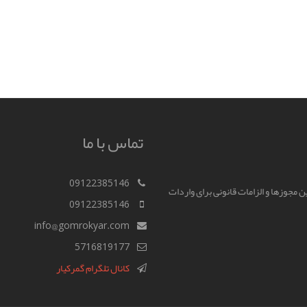
تماس با ما
09122385146
رین مجوزها و الزامات قانونی برای واردات
09122385146
info@gomrokyar.com
5716819177
کانال تلگرام گمرکیار