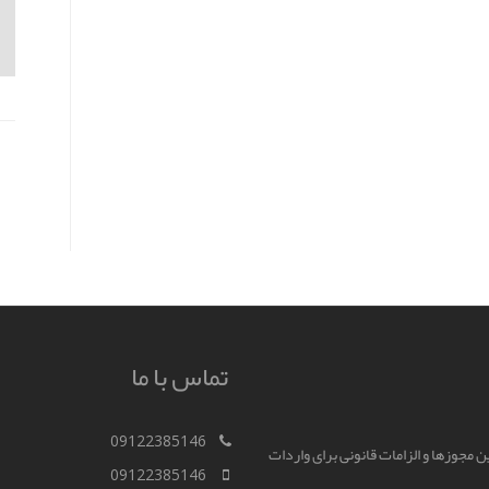
تماس با ما
09122385146
رین مجوزها و الزامات قانونی برای واردات
09122385146