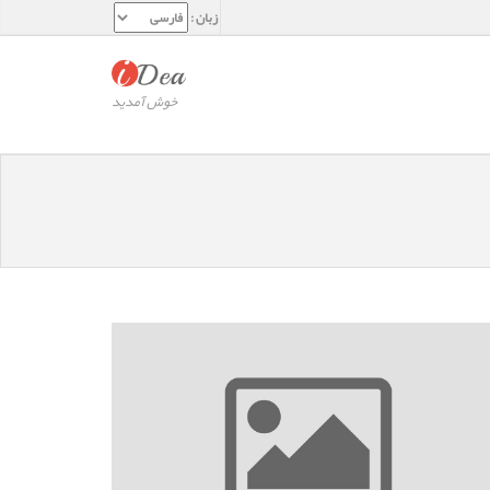
زبان :
خوش آمدید